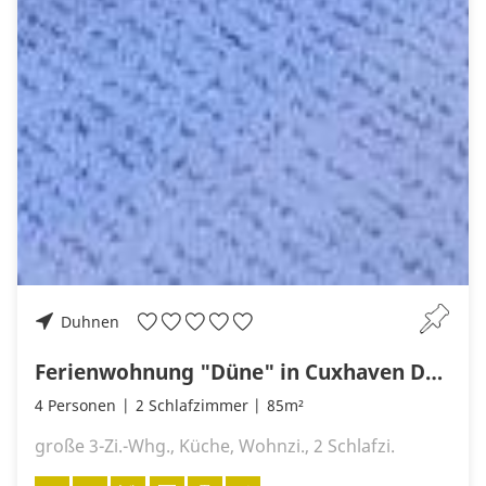
Duhnen
Ferienwohnung "Düne" in Cuxhaven Duhnen
4 Personen
2 Schlafzimmer
85m²
große 3-Zi.-Whg., Küche, Wohnzi., 2 Schlafzi.