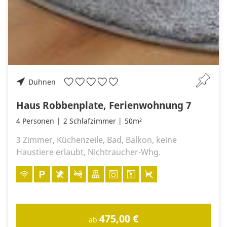
Duhnen
Haus Robbenplate, Ferienwohnung 7
4 Personen
2 Schlafzimmer
50m²
3 Zimmer, Küchenzeile, Bad, Balkon, keine
Haustiere erlaubt, Nichtraucher-Whg.
475,00 €
ab