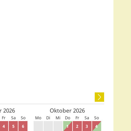
r
2026
Oktober
2026
Fr
Sa
So
Mo
Di
Mi
Do
Fr
Sa
So
4
5
6
28
29
30
1
2
3
4