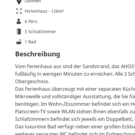
Duhnen
Ferienhaus - 120m²
6 Pers.
3 Schlafzimmer
1 Bad
Beschreibung
Vom Ferienhaus aus sind der Sandstrand, das AHO
fußläufig in wenigen Minuten zu erreichen. Alle 3 S
Obergeschoss.
Das Ferienhaus überzeugt mit einer separaten Küche
Mikrowelle und vollständiger Ausstattung, die Sie fü
benötigen. Im Wohn-/Esszimmer befindet sich ein H
Flatscreen-TV sowie WLAN stehen Ihnen ebenfalls zu
Schlafzimmern befindet sich jeweils ein Doppelbett, 
Das luxuriöse Bad verfügt neben einer großen Eckb
weiteres separates WC befindet sich im Erdgeschoss