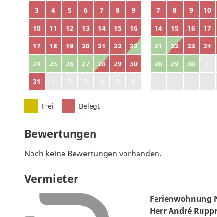
3
4
5
6
7
8
9
7
8
9
10
10
11
12
13
14
15
16
14
15
16
17
17
18
19
20
21
22
23
21
22
23
24
24
25
26
27
28
29
30
28
29
30
1
31
1
2
3
4
5
6
5
6
7
8
Frei
Belegt
Bewertungen
Noch keine Bewertungen vorhanden.
Vermieter
Ferienwohnung 
Herr André Rupp