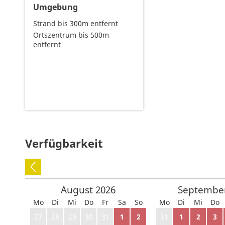
Umgebung
Strand bis 300m entfernt
Ortszentrum bis 500m
entfernt
Verfügbarkeit
August
2026
Septembe
Mo
Di
Mi
Do
Fr
Sa
So
Mo
Di
Mi
Do
27
28
29
30
31
1
2
31
1
2
3