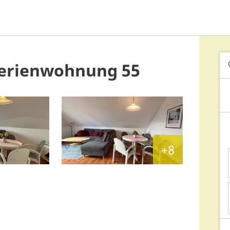
erienwohnung 55
+8