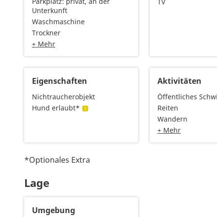
Parkplatz: privat, an der
TV
Unterkunft
Waschmaschine
Trockner
+ Mehr
Eigenschaften
Aktivitäten
Nichtraucherobjekt
Öffentliches Sc
Hund erlaubt*
Reiten
Wandern
+ Mehr
*Optionales Extra
Lage
Umgebung