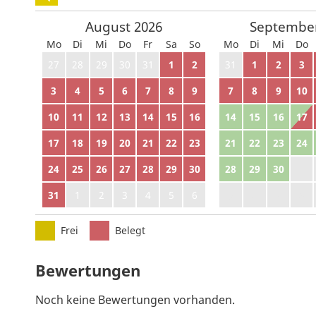
August
2026
Septembe
Mo
Di
Mi
Do
Fr
Sa
So
Mo
Di
Mi
Do
27
28
29
30
31
1
2
31
1
2
3
3
4
5
6
7
8
9
7
8
9
10
10
11
12
13
14
15
16
14
15
16
17
17
18
19
20
21
22
23
21
22
23
24
24
25
26
27
28
29
30
28
29
30
1
31
1
2
3
4
5
6
5
6
7
8
Frei
Belegt
Bewertungen
Noch keine Bewertungen vorhanden.