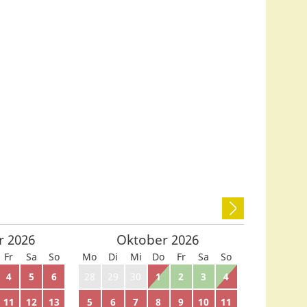
r
2026
Oktober
2026
Fr
Sa
So
Mo
Di
Mi
Do
Fr
Sa
So
4
5
6
28
29
30
1
2
3
4
11
12
13
5
6
7
8
9
10
11