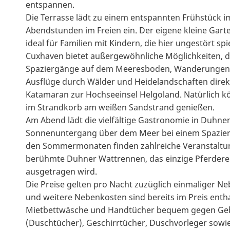
entspannen.
Die Terrasse lädt zu einem entspannten Frühstück 
Abendstunden im Freien ein. Der eigene kleine Garte
ideal für Familien mit Kindern, die hier ungestört sp
Cuxhaven bietet außergewöhnliche Möglichkeiten, de
Spaziergänge auf dem Meeresboden, Wanderungen o
Ausflüge durch Wälder und Heidelandschaften direk
Katamaran zur Hochseeinsel Helgoland. Natürlich k
im Strandkorb am weißen Sandstrand genießen.
Am Abend lädt die vielfältige Gastronomie in Duhnen 
Sonnenuntergang über dem Meer bei einem Spazier
den Sommermonaten finden zahlreiche Veranstaltung
berühmte Duhner Wattrennen, das einzige Pferder
ausgetragen wird.
Die Preise gelten pro Nacht zuzüglich einmaliger 
und weitere Nebenkosten sind bereits im Preis enthal
Mietbettwäsche und Handtücher bequem gegen Geb
(Duschtücher), Geschirrtücher, Duschvorleger sowi