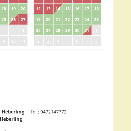
18
19
20
12
13
14
15
16
17
18
25
26
27
19
20
21
22
23
24
25
2
3
4
26
27
28
29
30
31
1
9
10
11
2
3
4
5
6
7
8
 Heberling
Tel.: 0472147772
 Heberling