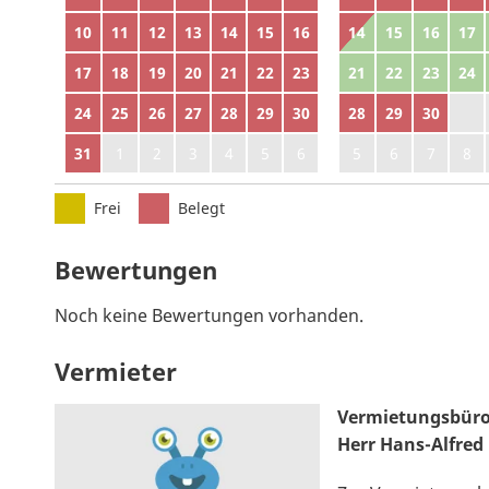
10
11
12
13
14
15
16
14
15
16
17
17
18
19
20
21
22
23
21
22
23
24
24
25
26
27
28
29
30
28
29
30
1
31
1
2
3
4
5
6
5
6
7
8
Frei
Belegt
Bewertungen
Noch keine Bewertungen vorhanden.
Vermieter
Vermietungsbüro
Herr Hans-Alfred