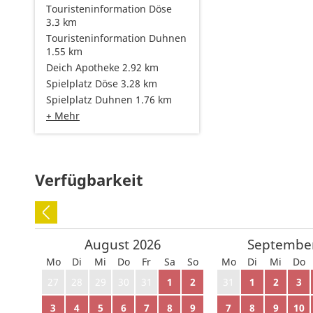
Touristeninformation Döse
3.3 km
Touristeninformation Duhnen
1.55 km
Deich Apotheke 2.92 km
Spielplatz Döse 3.28 km
Spielplatz Duhnen 1.76 km
+ Mehr
Verfügbarkeit
August
2026
Septembe
Mo
Di
Mi
Do
Fr
Sa
So
Mo
Di
Mi
Do
27
28
29
30
31
1
2
31
1
2
3
3
4
5
6
7
8
9
7
8
9
10