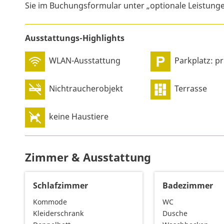
Sie im Buchungsformular unter „optionale Leistung
Ausstattungs-Highlights
WLAN-Ausstattung
Parkplatz: privat, an
Nichtraucherobjekt
Terrasse
keine Haustiere
Zimmer & Ausstattung
Schlafzimmer
Badezimmer
Kommode
WC
Kleiderschrank
Dusche