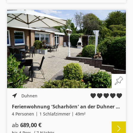
Duhnen
Ferienwohnung ‘Scharhörn’ an der Duhner Spitze, keine 200m vom Sandstrand
4 Personen
1 Schlafzimmer
49m²
ab
689,00 €
bis 4 Pers. / 7 Nächte