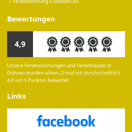
Ferienwohnung-Cuxhaven.eu
Bewertungen
4,9
Unsere Ferienwohnungen und Ferienhäuser in
Duhnen wurden schon 23 mal mit durchschnittlich
4,9 von 5 Punkten bewertet.
Links