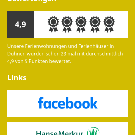
4,9
Unsere Ferienwohnungen und Ferienhäuser in
Duhnen wurden schon 23 mal mit durchschnittlich
4,9 von 5 Punkten bewertet.
Links