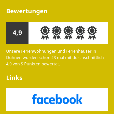
Bewertungen
4,9
Unsere Ferienwohnungen und Ferienhäuser in
Duhnen wurden schon 23 mal mit durchschnittlich
4,9 von 5 Punkten bewertet.
Links