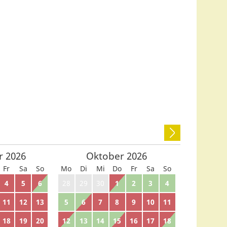
r
2026
Oktober
2026
Fr
Sa
So
Mo
Di
Mi
Do
Fr
Sa
So
4
5
6
28
29
30
1
2
3
4
11
12
13
5
6
7
8
9
10
11
18
19
20
12
13
14
15
16
17
18