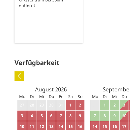
entfernt
Verfügbarkeit
August
2026
Septembe
Mo
Di
Mi
Do
Fr
Sa
So
Mo
Di
Mi
Do
27
28
29
30
31
1
2
31
1
2
3
3
4
5
6
7
8
9
7
8
9
10
10
11
12
13
14
15
16
14
15
16
17