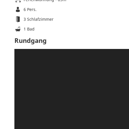
6 Pers.
3 Schlafzimmer
1 Bad
Rundgang