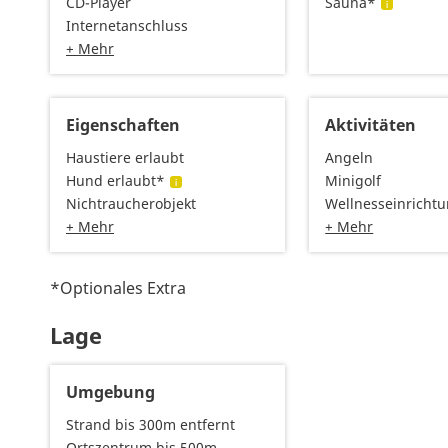
CD-Player
Sauna*
Internetanschluss
+ Mehr
Eigenschaften
Aktivitäten
Haustiere erlaubt
Angeln
Hund erlaubt*
Minigolf
Nichtraucherobjekt
Wellnesseinricht
+ Mehr
+ Mehr
*Optionales Extra
Lage
Umgebung
Strand bis 300m entfernt
Ortszentrum bis 500m