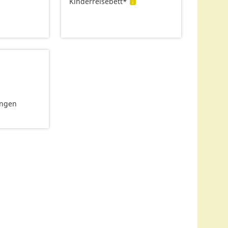
Kinderreisebett*
ungen