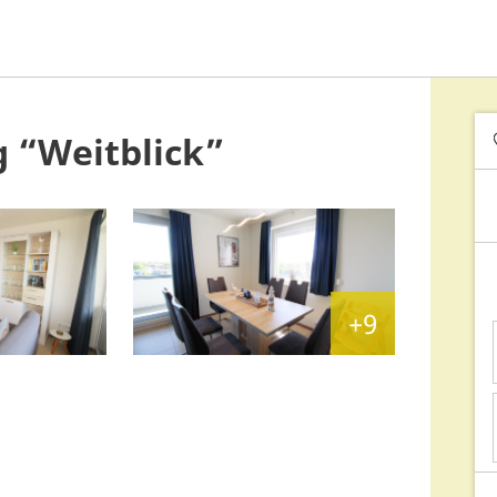
 “Weitblick”
+9