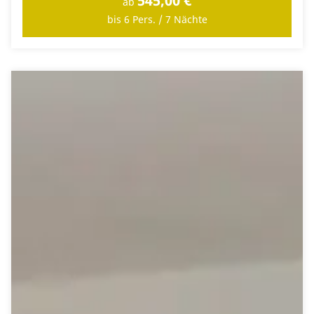
545,00 €
ab
bis 6 Pers. / 7 Nächte