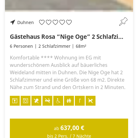
Duhnen
Gästehaus Rosa “Nige Oge” 2 Schlafzimmer + 2 Terrassen
6 Personen
2 Schlafzimmer
68m²
Komfortable **** Wohnung im EG mit
wunderschönem Ausblick auf bäuerliches
Weideland mitten in Duhnen. Die Nige Oge hat 2
Schlafzimmer und eine Größe von 68 m2. Direkte
Nähe zum Strand und den Ortskern in 2 Minuten.
637,00 €
ab
bis 2 Pers. / 7 Nächte