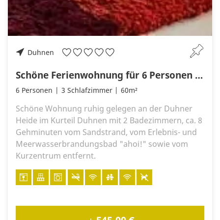
Duhnen
Schöne Ferienwohnung für 6 Personen auf 2 Etagen mit Südbalkon in Duhnen
6 Personen
3 Schlafzimmer
60m²
Schöne Wohnung ruhig gelegen an der Duhner
Heide im Kurteil Duhnen mit 2 Badezimmern, ca. 8
Gehminuten vom Sandstrand, vom Erlebnis- und
Meerwasserbrandungsbad "ahoi!" sowie vom
Kurzentrum entfernt.